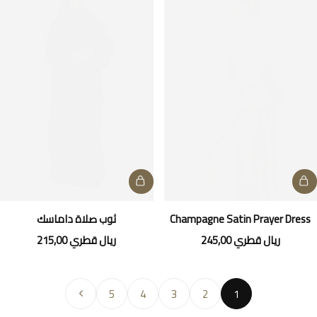
Champagne Satin Prayer Dress
ثوب صلاة داماسك
ريال قطري
245,00
ريال قطري
215,00
5
4
3
2
1