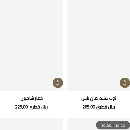
ثوب صلاة كتان بلَش
خمار شامبين
ريال قطري
265,00
ريال قطري
225,00
نفد من المخزون